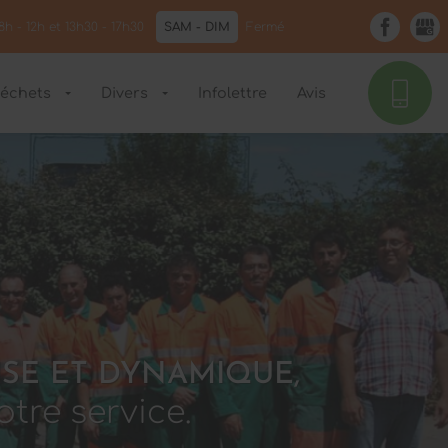
8h - 12h et 13h30 - 17h30
SAM - DIM
Fermé
déchets
Divers
Infolettre
Avis
R
USE ET DYNAMIQUE,
otre service.