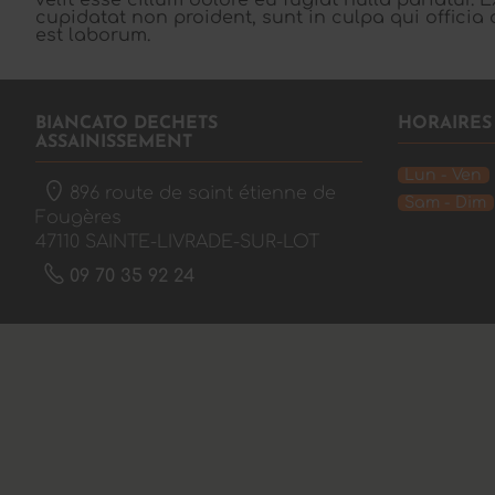
velit esse cillum dolore eu fugiat nulla pariatur.
cupidatat non proident, sunt in culpa qui officia 
est laborum.
BIANCATO DECHETS
HORAIRES
ASSAINISSEMENT
Lun - Ven
896 route de saint étienne de
Sam - Dim
Fougères
47110
SAINTE-LIVRADE-SUR-LOT
09 70 35 92 24