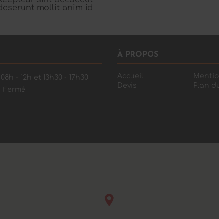
 Excepteur sint occaecat
deserunt mollit anim id
À PROPOS
Accueil
Mentio
08h - 12h et 13h30 - 17h30
Devis
Plan du
Fermé