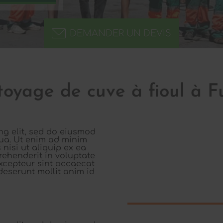
DEMANDER UN DEVIS
oyage de cuve à fioul à 
ng elit, sed do eiusmod
qua. Ut enim ad minim
nisi ut aliquip ex ea
rehenderit in voluptate
 Excepteur sint occaecat
deserunt mollit anim id