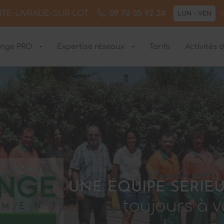
NTE-LIVRADE-SUR-LOT
09 70 35 92 24
LUN - VEN
0
ange PRO
Expertise réseaux
Tarifs
Activités 
UNE ÉQUIPE SÉRIE
toujours à v