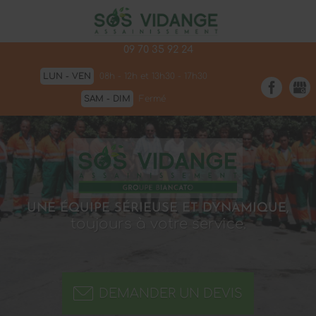
896 route de saint étienne de Fougères
47110
SAINTE-LIVRADE-SUR-LOT
09 70 35 92 24
LUN - VEN
08h - 12h et 13h30 - 17h30
SAM - DIM
Fermé
UNE ÉQUIPE SÉRIEUSE ET DYNAMIQUE,
toujours à votre service.
DEMANDER UN DEVIS