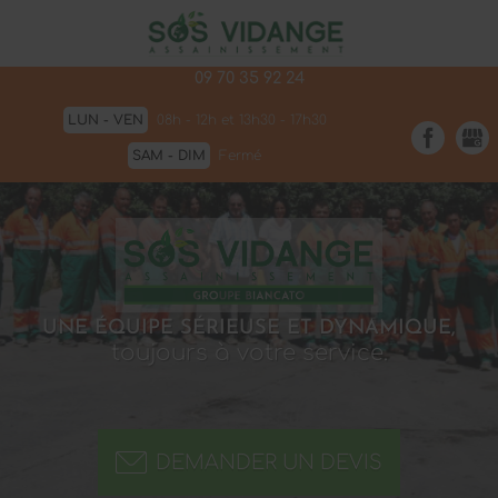
896 route de saint étienne de Fougères
47110
SAINTE-LIVRADE-SUR-LOT
09 70 35 92 24
LUN - VEN
08h - 12h et 13h30 - 17h30
SAM - DIM
Fermé
UNE ÉQUIPE SÉRIEUSE ET DYNAMIQUE,
toujours à votre service.
DEMANDER UN DEVIS