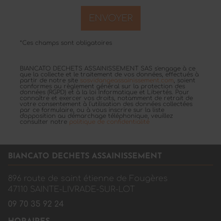
*Ces champs sont obligatoires
BIANCATO DECHETS ASSAINISSEMENT SAS s'engage à ce
que la collecte et le traitement de vos données, effectués à
partir de notre site
sosvidangeassainissement.com
, soient
conformes au règlement général sur la protection des
données (RGPD) et à la loi Informatique et Libertés. Pour
connaître et exercer vos droits, notamment de retrait de
votre consentement à l'utilisation des données collectées
par ce formulaire, ou à vous inscrire sur la liste
d'opposition au démarchage téléphonique, veuillez
consulter notre
politique de confidentialité
BIANCATO DECHETS ASSAINISSEMENT
896 route de saint étienne de Fougères
47110
SAINTE-LIVRADE-SUR-LOT
09 70 35 92 24